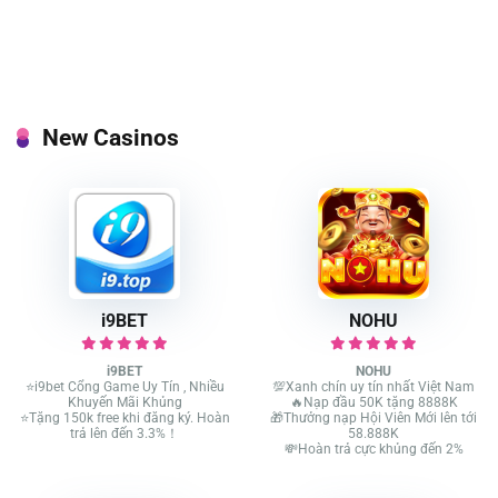
New Casinos
i9BET
NOHU
i9BET
NOHU
⭐️i9bet Cổng Game Uy Tín , Nhiều
💯Xanh chín uy tín nhất Việt Nam
Khuyến Mãi Khủng
🔥Nạp đầu 50K tặng 8888K
⭐️Tặng 150k free khi đăng ký. Hoàn
🎁Thưởng nạp Hội Viên Mới lên tới
trả lên đến 3.3%！
58.888K
💸Hoàn trả cực khủng đến 2%