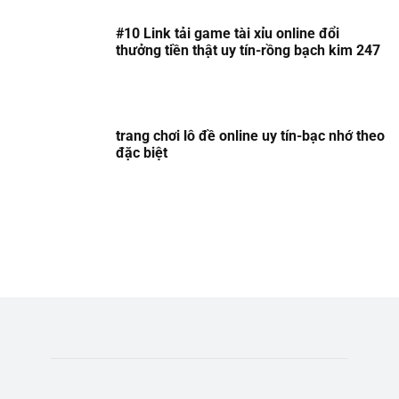
#10 Link tải game tài xỉu online đổi
thưởng tiền thật uy tín-rồng bạch kim 247
trang chơi lô đề online uy tín-bạc nhớ theo
đặc biệt