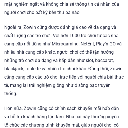
mật nghiêm ngặt và không chia sẻ thông tin cá nhân của
người chơi cho bất kỳ bên thứ ba nào.
Ngoài ra, Zowin cũng được đánh giá cao về đa dạng và
chất lượng các trò chơi. Với hơn 1000 trò chơi từ các nhà
cung cấp nổi tiếng như Microgaming, NetEnt, Play’n GO và
nhiều nhà cung cấp khác, người chơi có thể tận hưởng
những trò chơi đa dạng và hấp dẫn như slot, baccarat,
blackjack, roulette và nhiều trò chơi khác. Đồng thời, Zowin
cũng cung cấp các trò chơi trực tiếp với người chia bài thực
tế, mang lại trải nghiệm giống như ở sòng bạc truyền
thống.
Hơn nữa, Zowin cũng có chính sách khuyến mãi hấp dẫn
và hỗ trợ khách hàng tận tâm. Nhà cái này thường xuyên
tổ chức các chương trình khuyến mãi, giúp người chơi có