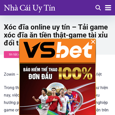
Xóc đĩa online uy tín – Tải game
xóc đĩa ăn tiền thật-game tài xỉu
×
đổi tiền thậtt
tin tức game
Zowin – Nhà cái trực tuyến uy tín dành cho người Việt
Trong thời đại công nghệ số phát triển mạnh mẽ như hiện
nay, việc chơi cá cược trực tuyến đã trở thành một xu
hướng phổ biến. Với sự phát triển của ngành công nghiệp
game online, có rất nhiều nhà cái trực tuyến xuất hiện trên