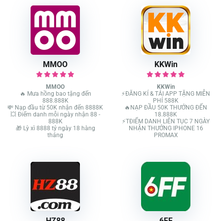
MMOO
KKWin
MMOO
KKWin
🔥 Mưa hồng bao tặng đến
⚡️ĐĂNG KÍ & TẢI APP TẶNG MIỄN
888.888K
PHÍ 588K
💸 Nạp đầu từ 50K nhận đến 8888K
🔥NẠP ĐẦU 50K THƯỞNG ĐẾN
💥 Điểm danh mỗi ngày nhận 88 -
18.888K
888K
⚡️TĐIỂM DANH LIÊN TỤC 7 NGÀY
🎁 Lỳ xì 8888 tỷ ngày 18 hàng
NHẬN THƯỞNG IPHONE 16
tháng
PROMAX
HZ88
6FF