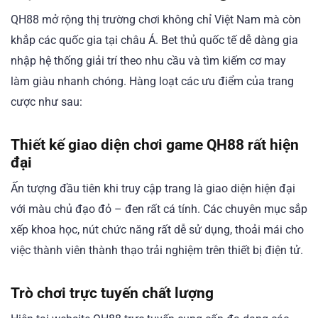
QH88 mở rộng thị trường chơi không chỉ Việt Nam mà còn
khắp các quốc gia tại châu Á. Bet thủ quốc tế dễ dàng gia
nhập hệ thống giải trí theo nhu cầu và tìm kiếm cơ may
làm giàu nhanh chóng. Hàng loạt các ưu điểm của trang
cược như sau:
Thiết kế giao diện chơi game QH88 rất hiện
đại
Ấn tượng đầu tiên khi truy cập trang là giao diện hiện đại
với màu chủ đạo đỏ – đen rất cá tính. Các chuyên mục sắp
xếp khoa học, nút chức năng rất dễ sử dụng, thoải mái cho
việc thành viên thành thạo trải nghiệm trên thiết bị điện tử.
Trò chơi trực tuyến chất lượng