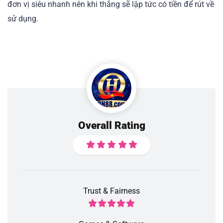
đơn vị siêu nhanh nên khi thắng sẽ lập tức có tiền để rút về
sử dụng.
Overall Rating
Trust & Fairness