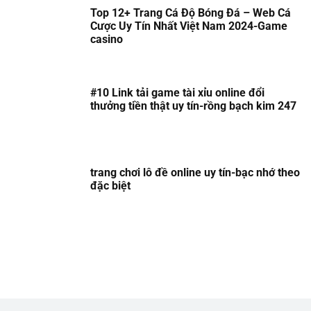
Top 12+ Trang Cá Độ Bóng Đá – Web Cá
Cược Uy Tín Nhất Việt Nam 2024-Game
casino
#10 Link tải game tài xỉu online đổi
thưởng tiền thật uy tín-rồng bạch kim 247
trang chơi lô đề online uy tín-bạc nhớ theo
đặc biệt