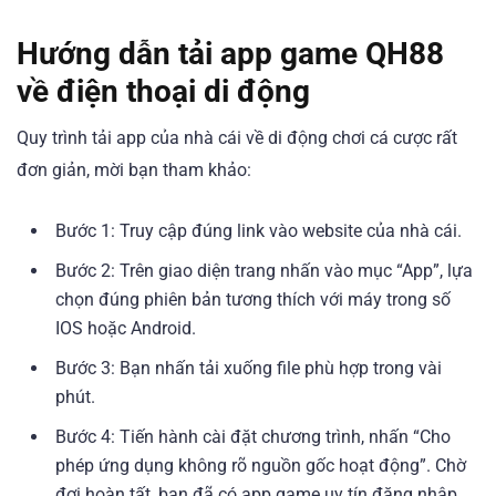
Hướng dẫn tải app game QH88
về điện thoại di động
Quy trình tải app của nhà cái về di động chơi cá cược rất
đơn giản, mời bạn tham khảo:
Bước 1: Truy cập đúng link vào website của nhà cái.
Bước 2: Trên giao diện trang nhấn vào mục “App”, lựa
chọn đúng phiên bản tương thích với máy trong số
IOS hoặc Android.
Bước 3: Bạn nhấn tải xuống file phù hợp trong vài
phút.
Bước 4: Tiến hành cài đặt chương trình, nhấn “Cho
phép ứng dụng không rõ nguồn gốc hoạt động”. Chờ
đợi hoàn tất, bạn đã có app game uy tín đăng nhập