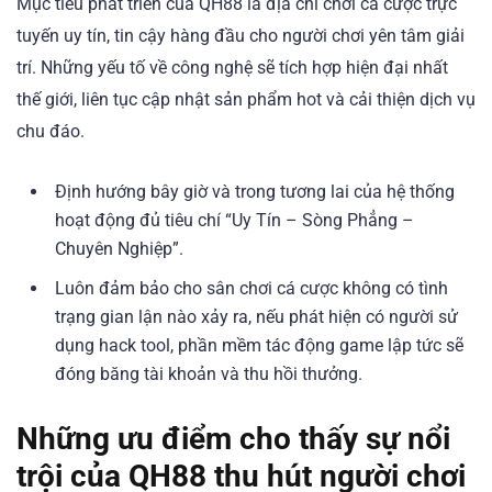
Mục tiêu phát triển của QH88 là địa chỉ chơi cá cược trực
tuyến uy tín, tin cậy hàng đầu cho người chơi yên tâm giải
trí. Những yếu tố về công nghệ sẽ tích hợp hiện đại nhất
thế giới, liên tục cập nhật sản phẩm hot và cải thiện dịch vụ
chu đáo.
Định hướng bây giờ và trong tương lai của hệ thống
hoạt động đủ tiêu chí “Uy Tín – Sòng Phẳng –
Chuyên Nghiệp”.
Luôn đảm bảo cho sân chơi cá cược không có tình
trạng gian lận nào xảy ra, nếu phát hiện có người sử
dụng hack tool, phần mềm tác động game lập tức sẽ
đóng băng tài khoản và thu hồi thưởng.
Những ưu điểm cho thấy sự nổi
trội của QH88 thu hút người chơi