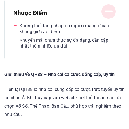
Nhược Điểm
Không thể đăng nhập do nghẽn mạng ở các
khung giờ cao điểm
Khuyến mãi chưa thực sự đa dạng, cần cập
nhật thêm nhiều ưu đãi
Giới thiệu về QH88 – Nhà cái cá cược đẳng cấp, uy tín
Hiện tại QH88 là nhà cái cung cấp cá cược trực tuyến uy tín
tại châu Á. Khi truy cập vào website, bet thủ thoải mái lựa
chọn Xổ Số, Thể Thao, Bắn Cá,.. phù hợp trải nghiệm theo
nhu cầu.