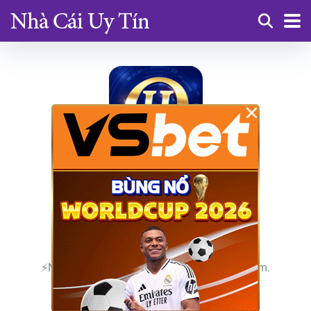
×
QH88
Tặng thưởng tại
QH88
⚡Nhà cái truyền thống và uy tín nhất Việt Nam.
🔥 Tặng 150k free khi đăng ký.
🔥 Hoàn trả lên đến 3.3%！