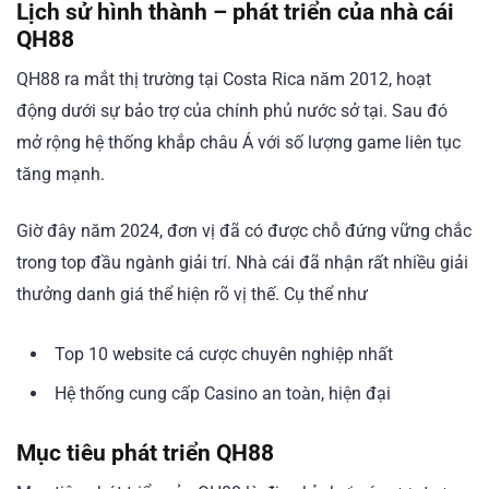
Lịch sử hình thành – phát triển của nhà cái
QH88
QH88 ra mắt thị trường tại Costa Rica năm 2012, hoạt
động dưới sự bảo trợ của chính phủ nước sở tại. Sau đó
mở rộng hệ thống khắp châu Á với số lượng game liên tục
tăng mạnh.
Giờ đây năm 2024, đơn vị đã có được chỗ đứng vững chắc
trong top đầu ngành giải trí. Nhà cái đã nhận rất nhiều giải
thưởng danh giá thể hiện rõ vị thế. Cụ thể như
Top 10 website cá cược chuyên nghiệp nhất
Hệ thống cung cấp Casino an toàn, hiện đại
Mục tiêu phát triển QH88