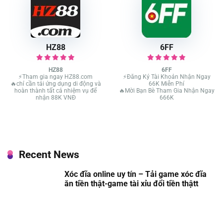
HZ88
6FF
HZ88
6FF
⚡Tham gia ngay HZ88.com
⚡Đăng Ký Tài Khoản Nhận Ngay
🔥chỉ cần tải ứng dụng di động và
66K Miễn Phí
hoàn thành tất cả nhiệm vụ để
🔥Mời Bạn Bè Tham Gia Nhận Ngay
nhận 88K VNĐ
666K
Recent News
Xóc đĩa online uy tín – Tải game xóc đĩa
ăn tiền thật-game tài xỉu đổi tiền thậtt