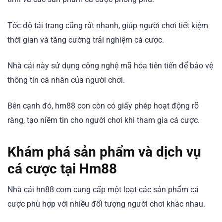
Tốc độ tải trang cũng rất nhanh, giúp người chơi tiết kiệm
thời gian và tăng cường trải nghiệm cá cược.
Nhà cái này sử dụng công nghệ mã hóa tiên tiến để bảo vệ
thông tin cá nhân của người chơi.
Bên cạnh đó, hm88 con còn có giấy phép hoạt động rõ
ràng, tạo niềm tin cho người chơi khi tham gia cá cược.
Khám phá sản phẩm và dịch vụ
cá cược tại Hm88
Nhà cái hn88 com cung cấp một loạt các sản phẩm cá
cược phù hợp với nhiều đối tượng người chơi khác nhau.