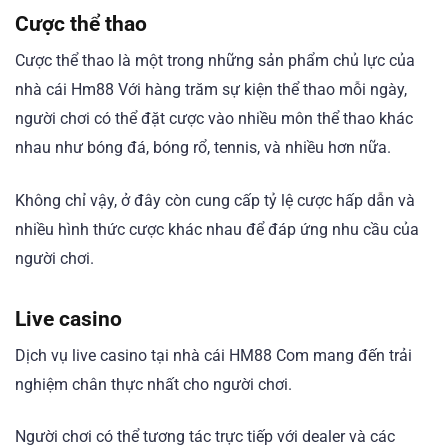
Cược thể thao
Cược thể thao là một trong những sản phẩm chủ lực của
nhà cái Hm88 Với hàng trăm sự kiện thể thao mỗi ngày,
người chơi có thể đặt cược vào nhiều môn thể thao khác
nhau như bóng đá, bóng rổ, tennis, và nhiều hơn nữa.
Không chỉ vậy, ở đây còn cung cấp tỷ lệ cược hấp dẫn và
nhiều hình thức cược khác nhau để đáp ứng nhu cầu của
người chơi.
Live casino
Dịch vụ live casino tại nhà cái HM88 Com mang đến trải
nghiệm chân thực nhất cho người chơi.
Người chơi có thể tương tác trực tiếp với dealer và các