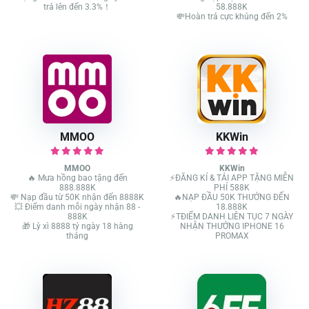
trả lên đến 3.3%！
58.888K
💸Hoàn trả cực khủng đến 2%
MMOO
KKWin
MMOO
KKWin
🔥 Mưa hồng bao tặng đến
⚡️ĐĂNG KÍ & TẢI APP TẶNG MIỄN
888.888K
PHÍ 588K
💸 Nạp đầu từ 50K nhận đến 8888K
🔥NẠP ĐẦU 50K THƯỞNG ĐẾN
💥 Điểm danh mỗi ngày nhận 88 -
18.888K
888K
⚡️TĐIỂM DANH LIÊN TỤC 7 NGÀY
🎁 Lỳ xì 8888 tỷ ngày 18 hàng
NHẬN THƯỞNG IPHONE 16
tháng
PROMAX