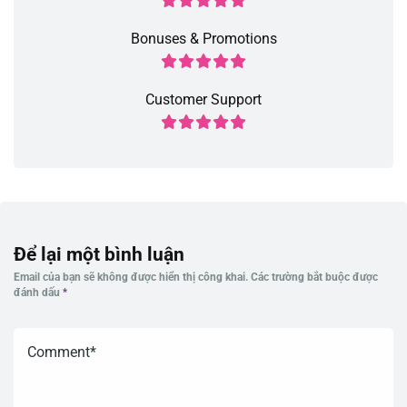
Bonuses & Promotions
Customer Support
Để lại một bình luận
Email của bạn sẽ không được hiển thị công khai.
Các trường bắt buộc được
đánh dấu
*