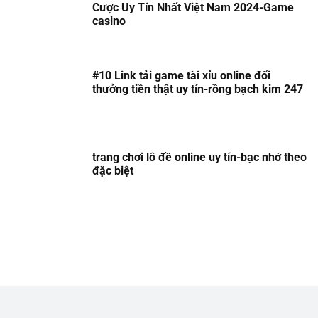
Cược Uy Tín Nhất Việt Nam 2024-Game
casino
#10 Link tải game tài xỉu online đổi
thưởng tiền thật uy tín-rồng bạch kim 247
trang chơi lô đề online uy tín-bạc nhớ theo
đặc biệt