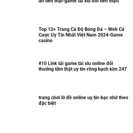
ăn tiền thật-game tài xỉu đổi tiền thậtt
Top 12+ Trang Cá Độ Bóng Đá – Web Cá
Cược Uy Tín Nhất Việt Nam 2024-Game
casino
#10 Link tải game tài xỉu online đổi
thưởng tiền thật uy tín-rồng bạch kim 247
trang chơi lô đề online uy tín-bạc nhớ theo
đặc biệt