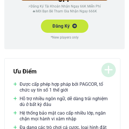
⚡Đăng Ký Tài Khoản Nhận Ngay 66K Miễn Phí
🔥Mời Bạn Bè Tham Gia Nhận Ngay 666K
Đăng Ký
*New players only
Ưu Điểm
Được cấp phép hợp pháp bởi PAGCOR, tổ
chức uy tín số 1 thế giới
Hỗ trợ nhiều ngôn ngữ, dễ dàng trải nghiệm
dù ở bất kỳ đâu
Hệ thống bảo mật cao cấp nhiều lớp, ngăn
chặn mọi hành vi xâm nhập
Đa dạng các trò chơi cá cược, loại hình đặt