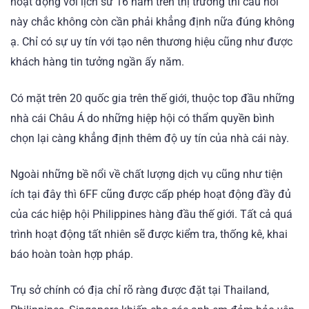
hoạt động với lịch sử 16 năm trên thị trường thì câu hỏi
này chắc không còn cần phải khẳng định nữa đúng không
ạ. Chỉ có sự uy tín với tạo nên thương hiệu cũng như được
khách hàng tin tưởng ngần ấy năm.
Có mặt trên 20 quốc gia trên thế giới, thuộc top đầu những
nhà cái Châu Á do những hiệp hội có thẩm quyền bình
chọn lại càng khẳng định thêm độ uy tín của nhà cái này.
Ngoài những bề nổi về chất lượng dịch vụ cũng như tiện
ích tại đây thì 6FF cũng được cấp phép hoạt động đầy đủ
của các hiệp hội Philippines hàng đầu thế giới. Tất cả quá
trình hoạt động tất nhiên sẽ được kiểm tra, thống kê, khai
báo hoàn toàn hợp pháp.
Trụ sở chính có địa chỉ rõ ràng được đặt tại Thailand,