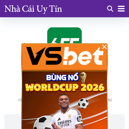
×
6FF
6FF
⚡Đăng Ký Tài Khoản Nhận Ngay 66K Miễn Phí
🔥Mời Bạn Bè Tham Gia Nhận Ngay 666K
6FF