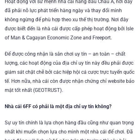
Hoạt động với sứ mệnh nhà cái hàng đầu Châu Á, nơi đây
đã phải nỗ lực phát triển hàng ngày và thay đổi mình
không ngừng để phù hợp theo xu thế thị trường. Nơi đây
được biết đến là nhà cái được cấp phép hoạt động bởi Isle
of Man & Cagayan Economic Zone and Freeport.
Để được công nhận là sân chơi uy tín – an toàn – chất
lượng, các hoạt động của địa chỉ uy tín này đều phải được
giám sát chặt chẽ bởi các hiệp hội cá cược trực tuyến quốc
tế. Hơn nữa, nhà cái còn được nhận chứng chỉ website bảo
mật tốt nhất (GEOTRUST).
Nhà cái 6FF có phải là một địa chỉ uy tín không?
Sự uy tín chính là lựa chọn hàng đầu cũng như quan trọng
nhất khi muốn chọn lựa cho mình một nhà cái để chơi. Đã