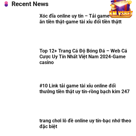
Recent News
Xóc đĩa online uy tín – Tải game xóc đĩa
ăn tiền thật-game tài xỉu đổi tiền thậtt
Top 12+ Trang Cá Độ Bóng Đá – Web Cá
Cược Uy Tín Nhất Việt Nam 2024-Game
casino
#10 Link tải game tài xỉu online đổi
thưởng tiền thật uy tín-rồng bạch kim 247
trang chơi lô đề online uy tín-bạc nhớ theo
đặc biệt