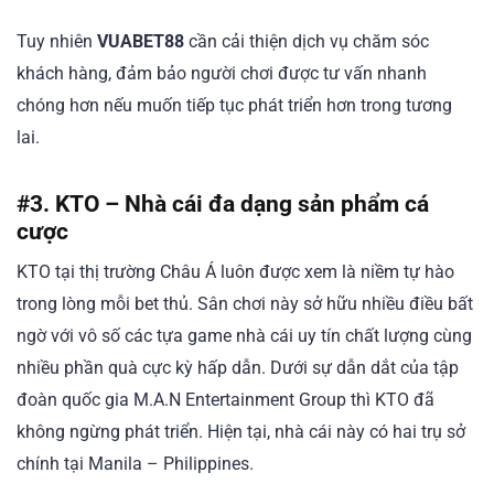
Tuy nhiên
VUABET88
cần cải thiện dịch vụ chăm sóc
khách hàng, đảm bảo người chơi được tư vấn nhanh
chóng hơn nếu muốn tiếp tục phát triển hơn trong tương
lai.
#3. KTO – Nhà cái đa dạng sản phẩm cá
cược
KTO tại thị trường Châu Á luôn được xem là niềm tự hào
trong lòng mỗi bet thủ. Sân chơi này sở hữu nhiều điều bất
ngờ với vô số các tựa game nhà cái uy tín chất lượng cùng
nhiều phần quà cực kỳ hấp dẫn. Dưới sự dẫn dắt của tập
đoàn quốc gia M.A.N Entertainment Group thì KTO đã
không ngừng phát triển. Hiện tại, nhà cái này có hai trụ sở
chính tại Manila – Philippines.