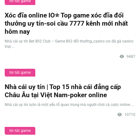
tin tức game
Xóc đĩa online IO⭐️ Top game xóc đĩa đổi
thưởng uy tín-soi cầu 7777 kênh mới nhất
hôm nay
Nhà cái uy tín Bet B52 Club – Game B52 đổi thưởng_casino coi đá gà casino
trực ...
9487
tin tức game
Nhà cái uy tín | Top 15 nhà cái đẳng cấp
Châu Âu tại Việt Nam-poker online
Nhà cái uy tín luôn là một yếu tố quan trọng mà người chơi cá cược online ...
10710
tin tức game