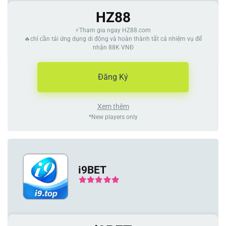
HZ88
⚡Tham gia ngay HZ88.com
🔥chỉ cần tải ứng dụng di động và hoàn thành tất cả nhiệm vụ để
nhận 88K VNĐ
Đăng Ký
Xem thêm
*New players only
i9BET