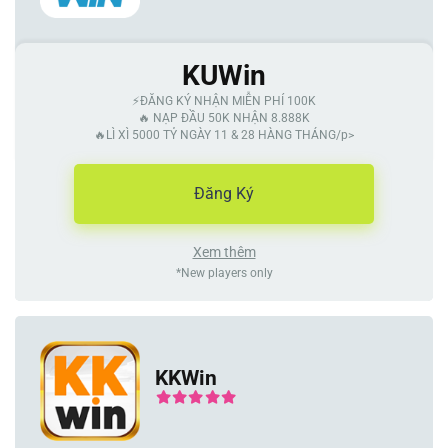
KUWin
⚡ĐĂNG KÝ NHẬN MIỄN PHÍ 100K
🔥 NẠP ĐẦU 50K NHẬN 8.888K
🔥LÌ XÌ 5000 TỶ NGÀY 11 & 28 HÀNG THÁNG/p>
Đăng Ký
Xem thêm
*New players only
KKWin