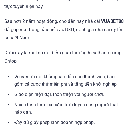
trực tuyến hiện nay.
Sau hơn 2 năm hoạt động, cho đến nay nhà cái
VUABET88
đã góp mặt trong hầu hết các BXH, đánh giá nhà cái uy tín
tại Việt Nam.
Dưới đây là một số ưu điểm giúp thương hiệu thành công
Ontop:
Vô vàn ưu đãi khủng hấp dẫn cho thành viên, bao
gồm cả cược thử miễn phí và tặng tiền khởi nghiệp.
Giao diện hiện đại, thân thiện với người chơi.
Nhiều hình thức cá cược trực tuyến cùng người thật
hấp dẫn.
Đầy đủ giấy phép kinh doanh hợp pháp.