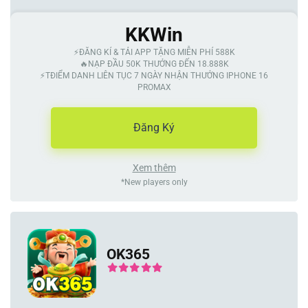
KKWin
⚡️ĐĂNG KÍ & TẢI APP TẶNG MIỄN PHÍ 588K
🔥NẠP ĐẦU 50K THƯỞNG ĐẾN 18.888K
⚡️TĐIỂM DANH LIÊN TỤC 7 NGÀY NHẬN THƯỞNG IPHONE 16
PROMAX
Đăng Ký
Xem thêm
*New players only
OK365