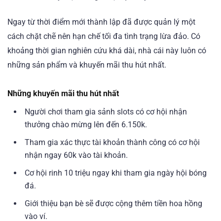
Ngay từ thời điểm mới thành lập đã được quản lý một
cách chặt chẽ nên hạn chế tối đa tình trạng lừa đảo. Có
khoảng thời gian nghiên cứu khá dài, nhà cái này luôn có
những sản phẩm và khuyến mãi thu hút nhất.
Những khuyến mãi thu hút nhất
Người chơi tham gia sảnh slots có cơ hội nhận
thưởng chào mừng lên đến 6.150k.
Tham gia xác thực tài khoản thành công có cơ hội
nhận ngay 60k vào tài khoản.
Cơ hội rinh 10 triệu ngay khi tham gia ngày hội bóng
đá.
Giới thiệu bạn bè sẽ được cộng thêm tiền hoa hồng
vào ví.